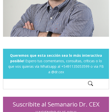
Queremos que esta sección sea lo más interactiva
posible!
Espero tus comentarios, consultas, críticas o lo
que vos quieras vía Whatsapp al +5491135053599 o via FB
a @dr.cex
Suscribite al Semanario Dr. CEX