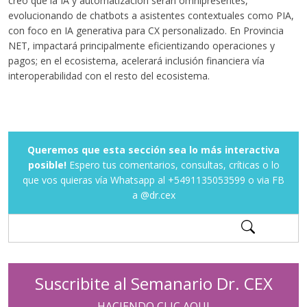
creo que la IA y automatización serán omnipresentes,
evolucionando de chatbots a asistentes contextuales como PIA,
con foco en IA generativa para CX personalizado. En Provincia
NET, impactará principalmente eficientizando operaciones y
pagos; en el ecosistema, acelerará inclusión financiera vía
interoperabilidad con el resto del ecosistema.
Queremos que esta sección sea lo más interactiva
posible!
Espero tus comentarios, consultas, críticas o lo
que vos quieras vía Whatsapp al +5491135053599 o via FB
a @dr.cex
Suscribite al Semanario Dr. CEX
HACIENDO CLIC AQUI